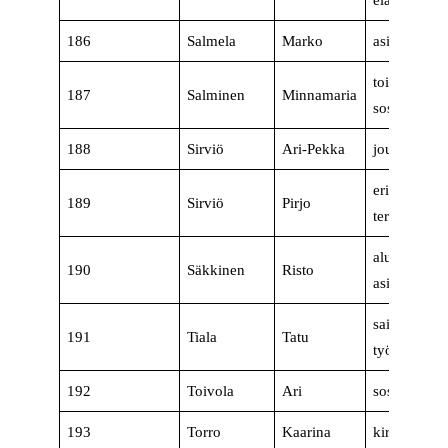
eläkeläinen
186
Salmela
Marko
asiantuntija
toiminnanjo
187
Salminen
Minnamaria
sosionomi
188
Sirviö
Ari-Pekka
journalismin
erikoissaira
189
Sirviö
Pirjo
terveydenh
aluetoimin
190
Säkkinen
Risto
asiantuntija
sairaanhoita
191
Tiala
Tatu
työsuojeluva
192
Toivola
Ari
sosionomi
193
Torro
Kaarina
kirjastovirka