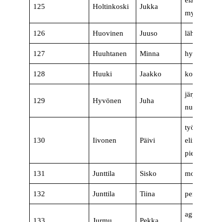
eläkeläinen
125
Holtinkoski
Jukka
myyntineuvo
126
Huovinen
Juuso
lähihoitaja
127
Huuhtanen
Minna
hyvinvointi
128
Huuki
Jaakko
kouluttaja
järjestelmät
129
Hyvönen
Juha
nuorisotyön
työ- ja
130
Iivonen
Päivi
elinkeinoasi
pienyrittäjä
131
Junttila
Sisko
monipalvelu
132
Junttila
Tiina
perushoitaj
agrologi (
133
Jurmu
Pekka