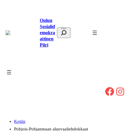
Siirry
sisältöön
Oulun
Sosialid
E
emokra
t
attinen
Piiri
s
i
Facebook
Instagram
Kotiin
Pohjois-Pohjanmaan aluevaaliehdokkaat