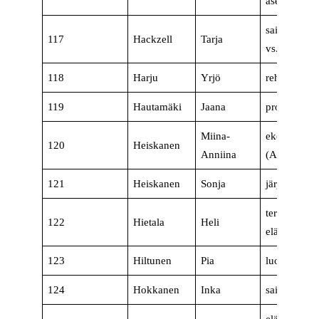
asemamesta
sairaanhoit
117
Hackzell
Tarja
vs. palvelu
118
Harju
Yrjö
rehtori, elä
119
Hautamäki
Jaana
projektikoor
Miina-
ekonomi, ta
120
Heiskanen
Anniina
(AMK)
121
Heiskanen
Sonja
järjestäjä
terveydenho
122
Hietala
Heli
eläkeläinen
123
Hiltunen
Pia
luokanopet
124
Hokkanen
Inka
sairaanhoit