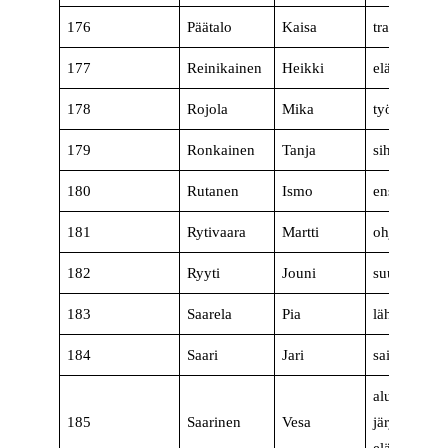
176
Päätalo
Kaisa
tradenomi
177
Reinikainen
Heikki
eläkeläinen,
178
Rojola
Mika
työsuojeluva
179
Ronkainen
Tanja
sihteeri
180
Rutanen
Ismo
ensihoitaja
181
Rytivaara
Martti
ohjelmistosu
182
Ryyti
Jouni
suunnittelij
183
Saarela
Pia
lähihoitaja
184
Saari
Jari
sairaanhoita
alue- ja
185
Saarinen
Vesa
järjestöasian