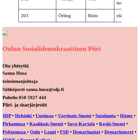
luottamusm
203
Örling
Risto
eläkeläinen
Oulun Sosialidemokraattinen Piiri
Ota yhteyttä
Sanna Husa
toiminnanjohtaja
Sähköposti sanna.husa@sdp.fi
Puhelin 050 5927 444
Piiri- ja sisarjärjestöt
SDP
•
Helsinki
•
Uusimaa
•
Varsinais-Suomi
•
Satakunta
•
Häme
•
Pirkanmaa
•
Kaakkois-Suomi
•
Savo-Karjala
•
Keski-Suomi
•
Pohjanmaa
•
Oulu
•
Lappi
•
FSD
•
Demarinaiset
•
Demarinuoret
•
SONK
•
Nuoret Kotkat