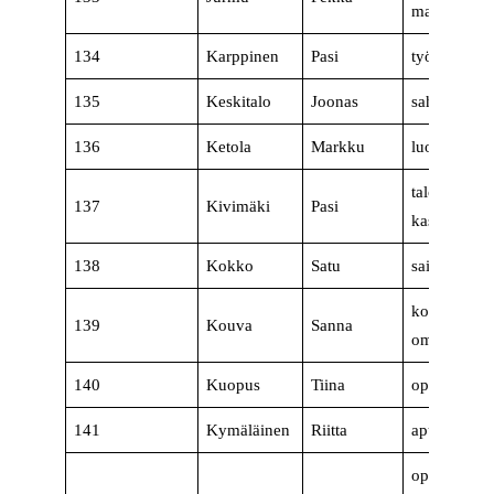
maatalousyri
134
Karppinen
Pasi
työsuojeluk
135
Keskitalo
Joonas
sahatyöntek
136
Ketola
Markku
luotsi, eläk
talonrakenta
137
Kivimäki
Pasi
kasvatustiet
138
Kokko
Satu
sairaanhoita
koulunkäyn
139
Kouva
Sanna
omaishoitaj
140
Kuopus
Tiina
opiskelija
141
Kymäläinen
Riitta
apulaisosas
opettaja,