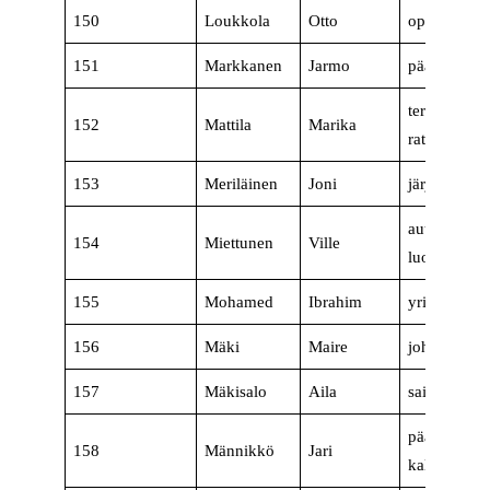
150
Loukkola
Otto
opiskelija
151
Markkanen
Jarmo
pääluottam
terveydenh
152
Mattila
Marika
ratkaisuasia
153
Meriläinen
Joni
järjestökoor
autonkuljett
154
Miettunen
Ville
luottamusm
155
Mohamed
Ibrahim
yrittäjä
156
Mäki
Maire
johtaja, filo
157
Mäkisalo
Aila
sairaanhoita
pääluottam
158
Männikkö
Jari
kalibrointit