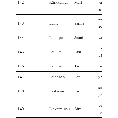
142
Kärkkäinen
Mari
terveystekn
asiantuntija
projektipääl
143
Laine
Sanna
sosionomi
144
Lamppu
Jouni
vaihtotyönj
FM, yhteis
145
Laukka
Pasi
päällikkö
146
Lehtinen
Taru
lääkäri
147
Leinonen
Eetu
yhteisöasia
sosiaalityön
148
Leskinen
Sari
perhehoidon
perheterapeu
149
Lievetmursu
Aira
työsuojeluva