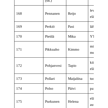
(sit.)
levyseppä-h
168
Pennanen
Reijo
eläkeläinen
169
Perkiö
Pasi
lähihoitaja
170
Pietilä
Mika
YTM, erityi
mielisairaan
171
Pikkuaho
Kimmo
merkonomi
kiiteistönhoi
172
Pohjanvesi
Tapio
eläkeläinen
173
Pollari
Maijaliisa
tuotannon t
174
Polso
Päivi
palveluneu
eläkeläinen
175
Purkunen
Helena
autonasenta