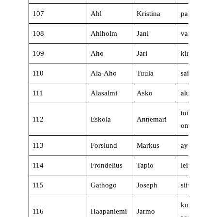
107
Ahl
Kristina
palvelusihte
108
Ahlholm
Jani
varastonhoi
109
Aho
Jari
kirvesmies
110
Ala-Aho
Tuula
sairaanhoit
111
Alasalmi
Asko
aluetoimitsi
toiminnanjo
112
Eskola
Annemari
omaishoitaj
113
Forslund
Markus
ay-toimitsij
114
Frondelius
Tapio
leipuri, lähi
115
Gathogo
Joseph
siivooja
kunnallisne
116
Haapaniemi
Jarmo