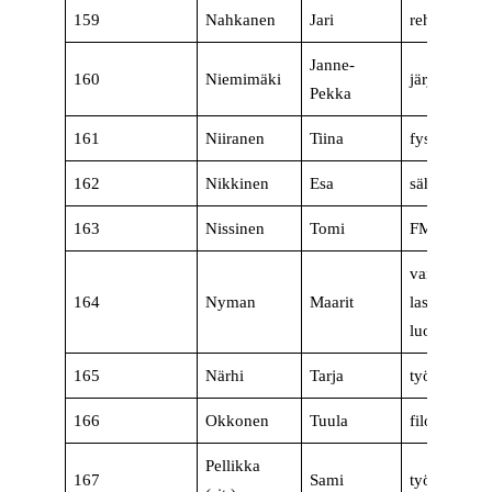
159
Nahkanen
Jari
rehtori
Janne-
160
Niemimäki
järjestösiht
Pekka
161
Niiranen
Tiina
fysioterapeu
162
Nikkinen
Esa
sähkölaitos
163
Nissinen
Tomi
FM, opettaj
varhaiskasv
164
Nyman
Maarit
lastenhoitaj
luottamusm
165
Närhi
Tarja
työnohjaaja
166
Okkonen
Tuula
filosofian t
Pellikka
167
Sami
työnjohtaja