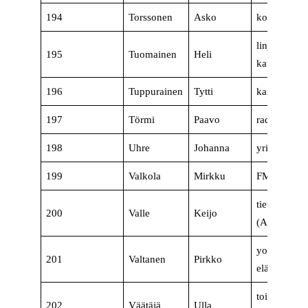
194
Torssonen
Asko
koneasentaj
linja-autonk
195
Tuomainen
Heli
kausityönte
196
Tuppurainen
Tytti
kansanedust
197
Törmi
Paavo
radiotoimitt
198
Uhre
Johanna
yrittäjä, läh
199
Valkola
Mirkku
FM, koulutt
tietotekniik
200
Valle
Keijo
(AMK)
yo-merkono
201
Valtanen
Pirkko
eläkeläinen
toimistosiht
202
Väätäjä
Ulla