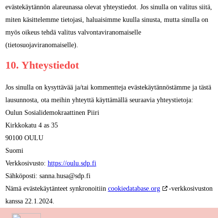
evästekäytännön alareunassa olevat yhteystiedot. Jos sinulla on valitus siitä,
miten käsittelemme tietojasi, haluaisimme kuulla sinusta, mutta sinulla on
myös oikeus tehdä valitus valvontaviranomaiselle
(tietosuojaviranomaiselle).
10. Yhteystiedot
Jos sinulla on kysyttävää ja/tai kommentteja evästekäytännöstämme ja tästä
lausunnosta, ota meihin yhteyttä käyttämällä seuraavia yhteystietoja:
Oulun Sosialidemokraattinen Piiri
Kirkkokatu 4 as 35
90100 OULU
Suomi
Verkkosivusto:
https://oulu.sdp.fi
Sähköposti:
sanna.husa@
sdp.fi
Nämä evästekäytänteet synkronoitiin
cookiedatabase.org
-verkkosivuston
kanssa 22.1.2024.