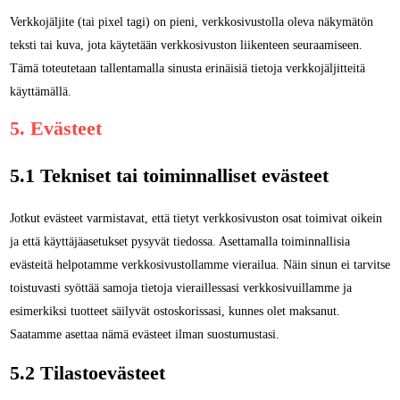
Verkkojäljite (tai pixel tagi) on pieni, verkkosivustolla oleva näkymätön
teksti tai kuva, jota käytetään verkkosivuston liikenteen seuraamiseen.
Tämä toteutetaan tallentamalla sinusta erinäisiä tietoja verkkojäljitteitä
käyttämällä.
5. Evästeet
5.1 Tekniset tai toiminnalliset evästeet
Jotkut evästeet varmistavat, että tietyt verkkosivuston osat toimivat oikein
ja että käyttäjäasetukset pysyvät tiedossa. Asettamalla toiminnallisia
evästeitä helpotamme verkkosivustollamme vierailua. Näin sinun ei tarvitse
toistuvasti syöttää samoja tietoja vieraillessasi verkkosivuillamme ja
esimerkiksi tuotteet säilyvät ostoskorissasi, kunnes olet maksanut.
Saatamme asettaa nämä evästeet ilman suostumustasi.
5.2 Tilastoevästeet