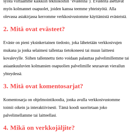
syistä viittaamme kaikkiin tekniikoihin “evästeinä”). Evästeitä asettavat
myös kolmannet osapuolet, joiden kanssa teemme yhteistyötä. Alla
olevassa asiakirjassa kerromme verkkosivustomme käyttämistä evästeistä.
2. Mitä ovat evästeet?
Eväste on pieni yksinkertainen tiedosto, joka lähetetään verkkosivujen
mukana ja jonka selaimesi tallentaa tietokoneesi tai muun laitteesi
kovalevylle. Siihen tallennettu tieto voidaan palauttaa palvelimillemme tai
asiaankuuluvien kolmansien osapuolien palvelimille seuraavan vierailun
yhteydessä.
3. Mitä ovat komentosarjat?
Komentosarja on ohjelmointikoodia, jonka avulla verkkosivustomme
toimii oikein ja interaktiivisesti. Tämä koodi suoritetaan joko
palvelimellamme tai laitteellasi.
4. Mikä on verkkojäljite?