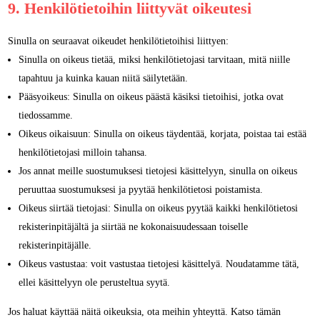
9. Henkilötietoihin liittyvät oikeutesi
Sinulla on seuraavat oikeudet henkilötietoihisi liittyen:
Sinulla on oikeus tietää, miksi henkilötietojasi tarvitaan, mitä niille
tapahtuu ja kuinka kauan niitä säilytetään.
Pääsyoikeus: Sinulla on oikeus päästä käsiksi tietoihisi, jotka ovat
tiedossamme.
Oikeus oikaisuun: Sinulla on oikeus täydentää, korjata, poistaa tai estää
henkilötietojasi milloin tahansa.
Jos annat meille suostumuksesi tietojesi käsittelyyn, sinulla on oikeus
peruuttaa suostumuksesi ja pyytää henkilötietosi poistamista.
Oikeus siirtää tietojasi: Sinulla on oikeus pyytää kaikki henkilötietosi
rekisterinpitäjältä ja siirtää ne kokonaisuudessaan toiselle
rekisterinpitäjälle.
Oikeus vastustaa: voit vastustaa tietojesi käsittelyä. Noudatamme tätä,
ellei käsittelyyn ole perusteltua syytä.
Jos haluat käyttää näitä oikeuksia, ota meihin yhteyttä. Katso tämän