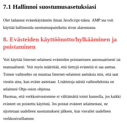
7.1 Hallinnoi suostumusasetuksiasi
Olet ladannut evästekäytännön ilman JavaScript-tukea. AMP:ssa voit
käyttää hallinnoida suostumuspainiketta sivun alareunassa.
8. Evästeiden käyttöönotto/hylkääminen ja
poistaminen
Voit käyttää Internet-selaimesi evästeiden poistamiseen automaattisesti tai
manuaalisesti. Voit myös määrittää, että tiettyjä evästeitä ei saa asettaa.
Toinen vaihtoehto on muuttaa Internet-selaimesi asetuksia niin, että saat
viestin aina, kun eväste asetetaan. Lisätietoja näistä vaihtoehdoista on
selaimesi Ohje-osion ohjeissa.
Huomaa, että verkkosivustomme ei välttämättä toimi kunnolla, jos kaikki
evästeet on poistettu käytöstä. Jos poistat evästeet selaimestasi, ne
sijoitetaan uudelleen suostumuksesi jälkeen, kun vierailet uudelleen
verkkosivuillamme.