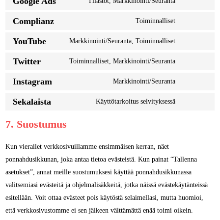
Google Ads
Tilastot, Markkinointi/Seuranta
facebook
Consent
service
to
Complianz
Toiminnalliset
wordpress
Consent
service
to
YouTube
Markkinointi/Seuranta, Toiminnalliset
google-
Consent
service
ads
to
Twitter
Toiminnalliset, Markkinointi/Seuranta
complianz
Consent
service
to
Instagram
Markkinointi/Seuranta
youtube
Consent
service
to
Sekalaista
Käyttötarkoitus selvityksessä
twitter
Consent
service
to
7. Suostumus
instagram
service
sekalaista
Kun vierailet verkkosivuillamme ensimmäisen kerran, näet
ponnahdusikkunan, joka antaa tietoa evästeistä. Kun painat “Tallenna
asetukset”, annat meille suostumuksesi käyttää ponnahdusikkunassa
valitsemiasi evästeitä ja ohjelmalisäkkeitä, jotka näissä evästekäytänteissä
esitellään. Voit ottaa evästeet pois käytöstä selaimellasi, mutta huomioi,
että verkkosivustomme ei sen jälkeen välttämättä enää toimi oikein.