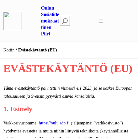
Siirry
Oulun
sisältöön
Sosialide
E
mokraat
tinen
t
Piiri
s
i
Kotiin
Evästekäytäntö (EU)
EVÄSTEKÄYTÄNTÖ (EU)
Tämä evästekäytäntö päivitettiin viimeksi 4.1.2023, ja se koskee Euroopan
talousalueen ja Sveitsin pysyvästi asuvia kansalaisia.
1. Esittely
Verkkosivustomme,
https://oulu.sdp.fi
(jäljempänä: “verkkosivusto”)
hyödyntää evästeitä ja muita niihin liittyviä tekniikoita (käytännöllisistä