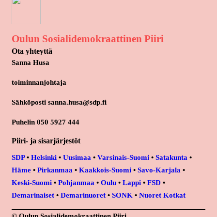
Oulun Sosialidemokraattinen Piiri
Ota yhteyttä
Sanna Husa
toiminnanjohtaja
Sähköposti sanna.husa@sdp.fi
Puhelin 050 5927 444
Piiri- ja sisarjärjestöt
SDP
•
Helsinki
•
Uusimaa
•
Varsinais-Suomi
•
Satakunta
•
Häme
•
Pirkanmaa
•
Kaakkois-Suomi
•
Savo-Karjala
•
Keski-Suomi
•
Pohjanmaa
•
Oulu
•
Lappi
•
FSD
•
Demarinaiset
•
Demarinuoret
•
SONK
•
Nuoret Kotkat
© Oulun Sosialidemokraattinen Piiri