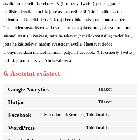
sisältö on upotettu Facebook, X (Formerly Twitter) ja Instagram:stä
peräisin olevalla koodilla ja se asettaa evästeitä. Tämä sisältö saattaa
tallentaa ja käsitellä tiettyjä tietoja henkilökohtaista mainontaa varten.
Lue näiden sosiaalisten verkostojen tietosuojalausunto (joka voi muuttua
säännöllisesti) lukeaksesi, mitä he tekevät (henkilökohtaisilla) tiedoillasi,
joita he käsittelevät näiden evästeiden avulla. Haettavat tiedot
anonymisoidaan mahdollisimman paljon. Facebook, X (Formerly Twitter)
ja Instagram sijaitsevat Yhdysvalloissa.
6. Asetetut evästeet
Google Analytics
Tilastot
Consent
to
Hotjar
Tilastot
Consent
service
to
Facebook
Markkinointi/Seuranta, Toiminnalliset
google-
Consent
service
analytics
to
WordPress
Toiminnalliset
hotjar
Consent
service
to