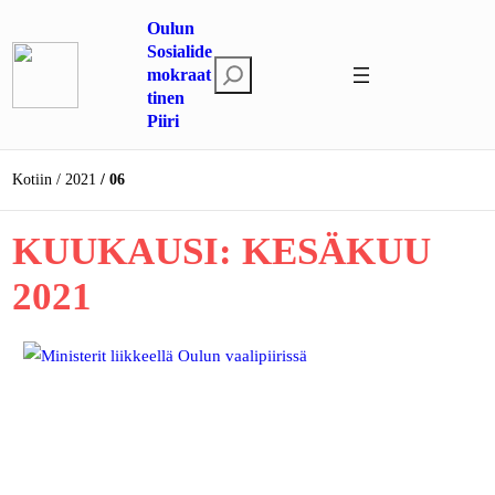
Siirry
Oulun
sisältöön
Sosialide
E
mokraat
tinen
t
Piiri
s
i
Kotiin
2021
06
KUUKAUSI:
KESÄKUU
2021