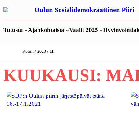
Siirry
Oulun Sosialidemokraattinen Piiri
sisältöön
Tutustu
Ajankohtaista
Vaalit 2025
Hyvinvointial
Kotiin
2020
11
KUUKAUSI:
MAR