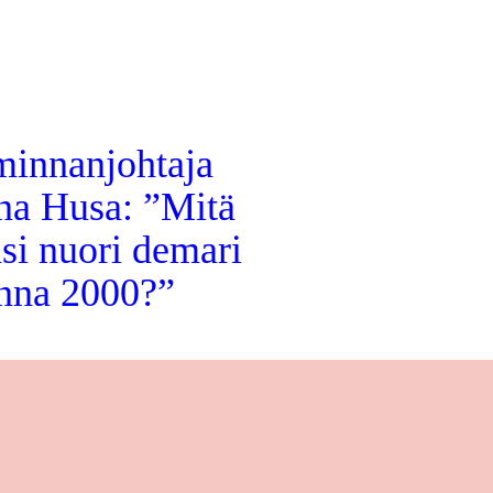
minnanjohtaja
na Husa: ”Mitä
si nuori demari
nna 2000?”