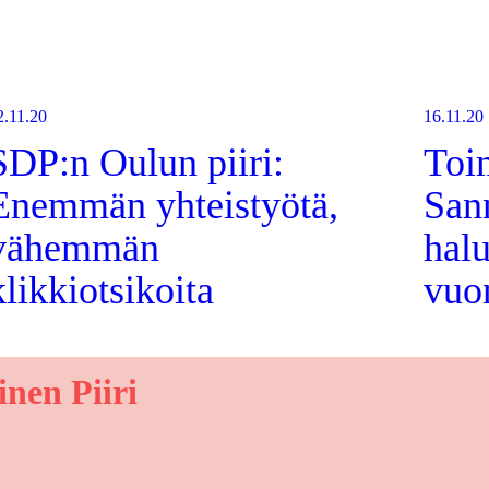
2.11.20
16.11.20
SDP:n Oulun piiri:
Toi
Enemmän yhteistyötä,
San
vähemmän
halu
klikkiotsikoita
vuo
nen Piiri